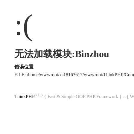
:(
无法加载模块:Binzhou
错误位置
FILE: /home/wwwroot/xs18163617/wwwroot/ThinkPHP/Com
3.1.3
ThinkPHP
{ Fast & Simple OOP PHP Framework } -- 