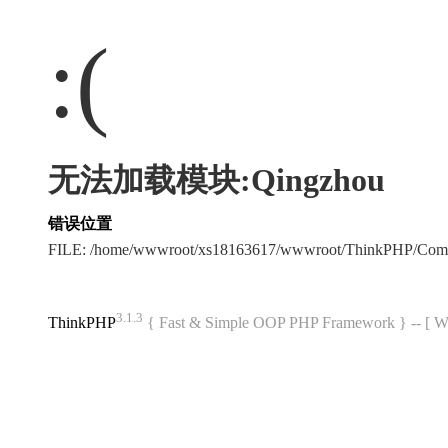
:(
无法加载模块:Qingzhou
错误位置
FILE: /home/wwwroot/xs18163617/wwwroot/ThinkPHP/Com
3.1.3
ThinkPHP
{ Fast & Simple OOP PHP Framework } -- 