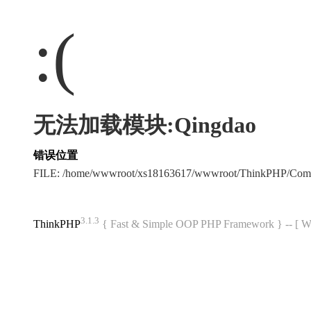
:(
无法加载模块:Qingdao
错误位置
FILE: /home/wwwroot/xs18163617/wwwroot/ThinkPHP/Com
3.1.3
ThinkPHP
{ Fast & Simple OOP PHP Framework } -- 