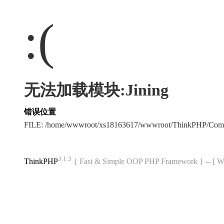
:(
无法加载模块:Jining
错误位置
FILE: /home/wwwroot/xs18163617/wwwroot/ThinkPHP/Com
3.1.3
ThinkPHP
{ Fast & Simple OOP PHP Framework } -- 