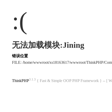
:(
无法加载模块:Jining
错误位置
FILE: /home/wwwroot/xs18163617/wwwroot/ThinkPHP/Com
3.1.3
ThinkPHP
{ Fast & Simple OOP PHP Framework } -- 